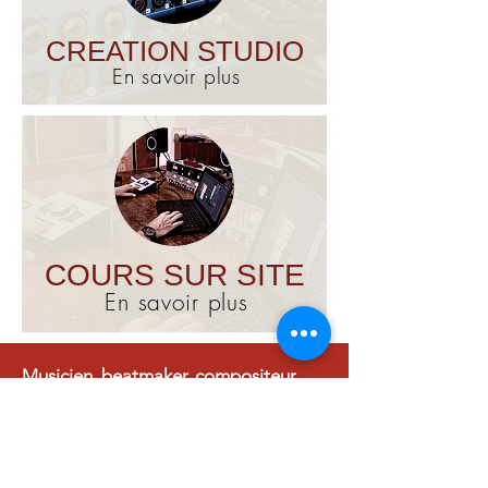
CREATION STUDIO
En savoir plus
COURS SUR SITE
En savoir plus
Musicien, beatmaker, compositeur,
futur ingénieur du son ou responsable
de studio?
Malgré tous vos efforts, vous ne
parvenez pas à obtenir le son
large
,